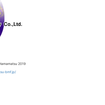
amatsu 2019
su-bmf.jp/