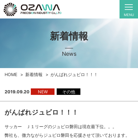
MENU
新着情報
News
HOME
新着情報
がんばれジュビロ！！！
2019.09.20
NEW
その他
がんばれジュビロ！！！
サッカー Ｊ１リーグのジュビロ磐田は現在最下位。。。
弊社も、微力ながらジュビロ磐田を応援させて頂いております。