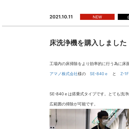
2021.10.11
NEW
床洗浄機を購入しました
工場内の床掃除をより効率的に行う為に床
アマノ株式会社
様の
SE-840ｅ
と
Z-1
SE-840ｅは搭乗式タイプです。とても
広範囲の掃除が可能です。